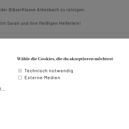
der BläserKlasse Arbesbach zu reinigen.
n Sarah und ihre fleißigen Helferlein!
Wähle die Cookies, die du akzeptieren möchtest
Technisch notwendig
Externe Medien
...
Datenschutzerklärung
|
Impressum
|
Cookies bearbeiten
| Alle Rechte vorbehalten - Musikverein Arbesbach | Powered by
art.