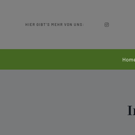
Zum
Inhalt
springen
HIER GIBT’S MEHR VON UNS:
Hom