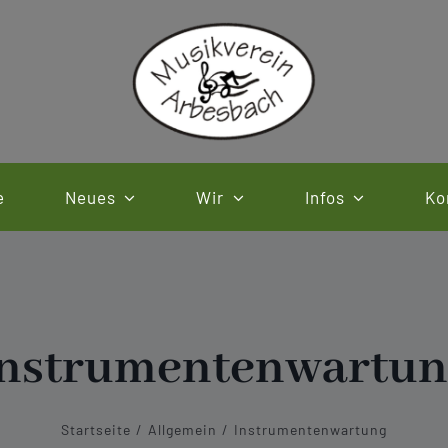
e
Neues
Wir
Infos
Ko
Instrumentenwartun
Startseite
Allgemein
Instrumentenwartung