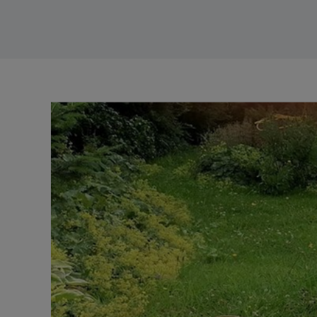
Zeige
grösseres
Bild