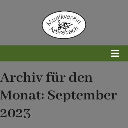
Zum
Inhalt
springen
Togg
Navi
Home
Archiv für den
Monat:
September
Neues
2023
Wir
Infos