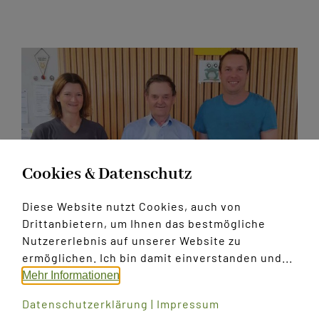
Kontakt
Cookies & Datenschutz
Diese Website nutzt Cookies, auch von
Drittanbietern, um Ihnen das bestmögliche
Nutzererlebnis auf unserer Website zu
Unser Peppi lebe hoch!
ermöglichen. Ich bin damit einverstanden und...
Mehr Informationen
Wir freuen uns mit Josef Holzmann. Er ist bereits
Datenschutzerklärung
|
Impressum
seit 45 Jahren Mitglied im Musikverein Arbesbach