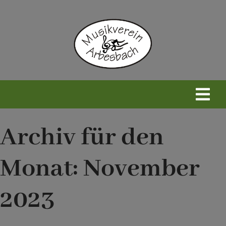
Zum
Inhalt
springen
Togg
Navi
Home
Archiv für den
Monat:
November
Neues
2023
Wir
Infos