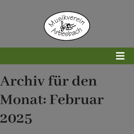
Zum
Inhalt
springen
Togg
Navi
Home
Archiv für den
Monat:
Februar
Neues
2025
Wir
Infos