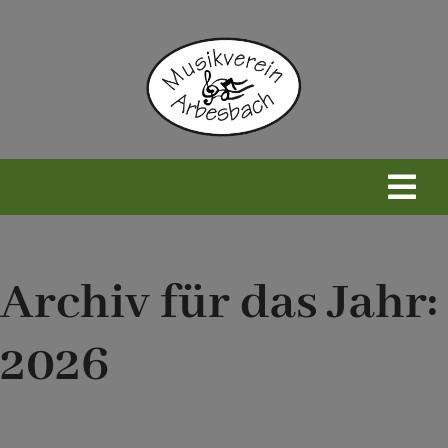
Zum
Inhalt
springen
Togg
Navi
Home
Archiv für das Jahr:
Neues
2026
Wir
Infos