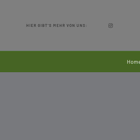
Zum
Inhalt
springen
HIER GIBT’S MEHR VON UNS:
Hom