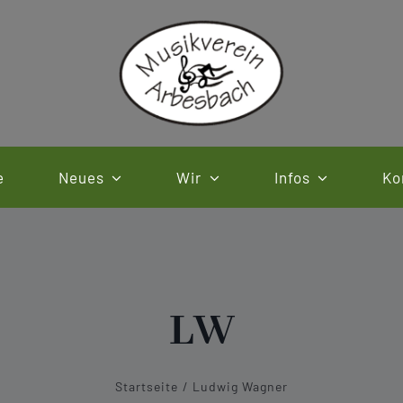
e
Neues
Wir
Infos
Ko
LW
Startseite
Ludwig Wagner