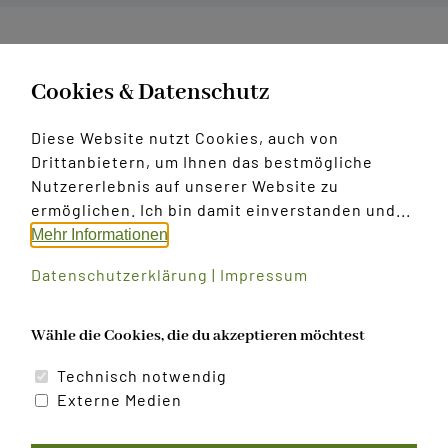
Kontakt
Über
Petra Resinger
Cookies & Datenschutz
Der Autor hat bisher keine Details
Diese Website nutzt Cookies, auch von
angegeben.
Drittanbietern, um Ihnen das bestmögliche
Nutzererlebnis auf unserer Website zu
Bisher hat Petra Resinger, 0 Blog
ermöglichen. Ich bin damit einverstanden und...
Beiträge geschrieben.
Mehr Informationen
Datenschutzerklärung
|
Impressum
Wähle die Cookies, die du akzeptieren möchtest
Technisch notwendig
Externe Medien
Datenschutzerklärung
|
Impressum
|
Cookies bearbeiten