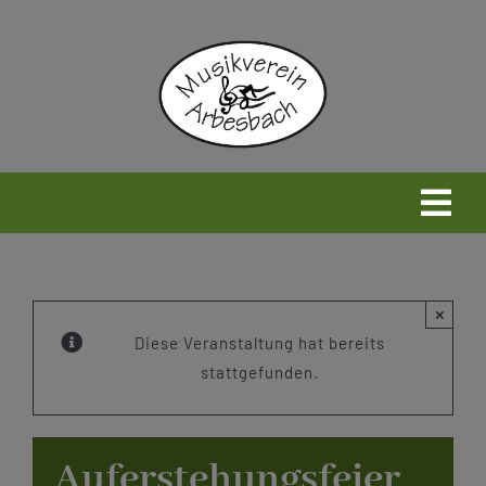
Zum
Inhalt
springen
Togg
Navi
Home
×
Neues
Diese Veranstaltung hat bereits
stattgefunden.
Wir
Auferstehungsfeier
Infos