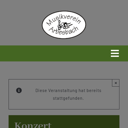
Zum
Inhalt
springen
Togg
Navi
Home
×
Neues
Diese Veranstaltung hat bereits
stattgefunden.
Wir
Konzert
Infos