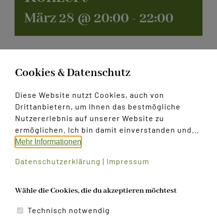
März 28 @ 20:00
-
22:00
Kontakt
Cookies & Datenschutz
Diese Website nutzt Cookies, auch von
Weitererzählen:
Drittanbietern, um Ihnen das bestmögliche
Nutzererlebnis auf unserer Website zu
Facebook
X
WhatsApp
E-
ermöglichen. Ich bin damit einverstanden und...
Mail
Mehr Informationen
Datenschutzerklärung
|
Impressum
Konzert
Generalprobe
Wähle die Cookies, die du akzeptieren möchtest
Technisch notwendig