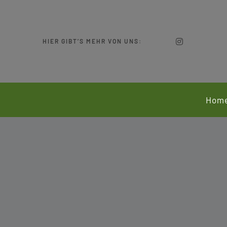
Zum
Inhalt
springen
HIER GIBT’S MEHR VON UNS:
Hom