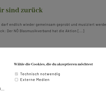
r sind zurück
s darf endlich wieder gemeinsam geprobt und musiziert werd
ck: Der NÖ Blasmusikverband hat die Aktion [...]
Wähle die Cookies, die du akzeptieren möchtest
Technisch notwendig
Externe Medien
...
Datenschutzerklärung
|
Impressum
|
Cookies bearbeiten