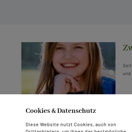
Zw
Seit
und 
Cookies & Datenschutz
1. August 2022
Diese Website nutzt Cookies, auch von
Drittanbietern, um Ihnen das bestmögliche