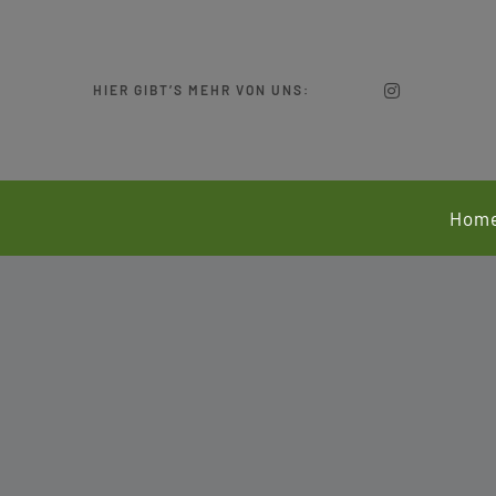
Zum
Inhalt
springen
HIER GIBT’S MEHR VON UNS:
Hom