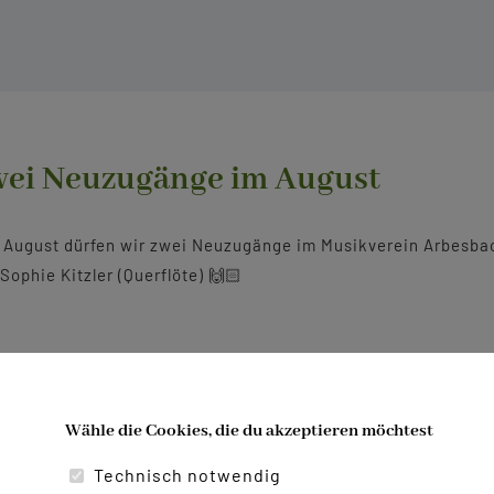
ei Neuzugänge im August
 August dürfen wir zwei Neuzugänge im Musikverein Arbesbac
Sophie Kitzler (Querflöte) 🙌🏻
Wähle die Cookies, die du akzeptieren möchtest
Technisch notwendig