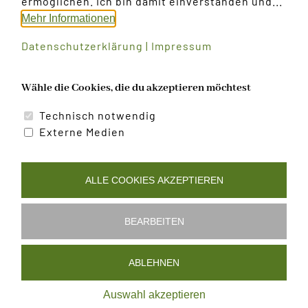
ermöglichen. Ich bin damit einverstanden und...
Mehr Informationen
Datenschutzerklärung
|
Impressum
Wähle die Cookies, die du akzeptieren möchtest
Technisch notwendig
Erstkommunion in
Probe, Marschprobe
Griesbach
Externe Medien
ALLE COOKIES AKZEPTIEREN
BEARBEITEN
Datenschutzerklärung
|
Impressum
|
Cookies bearbeiten
ABLEHNEN
©
2026 | Alle Rechte vorbehalten - Musikverein Arbesbach
Auswahl akzeptieren
| Powered by
art.waldsoft