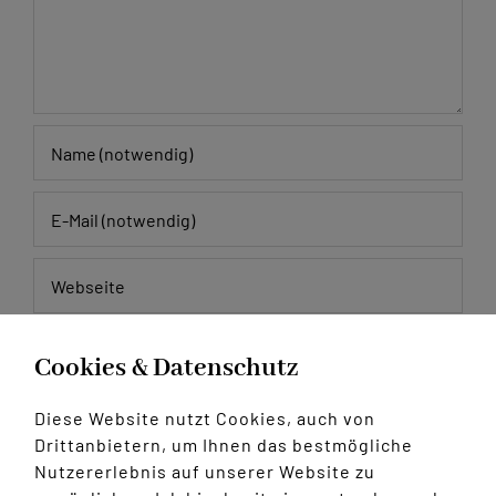
Meinen Namen, E-Mail und Website in diesem
Cookies & Datenschutz
Browser speichern, bis ich wieder kommentiere.
Diese Website nutzt Cookies, auch von
Drittanbietern, um Ihnen das bestmögliche
Nutzererlebnis auf unserer Website zu