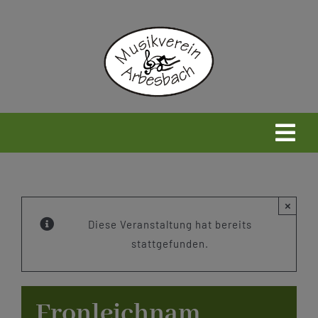
Zum
Inhalt
springen
Togg
Navi
Home
×
Neues
Diese Veranstaltung hat bereits
stattgefunden.
Wir
Fronleichnam
Infos