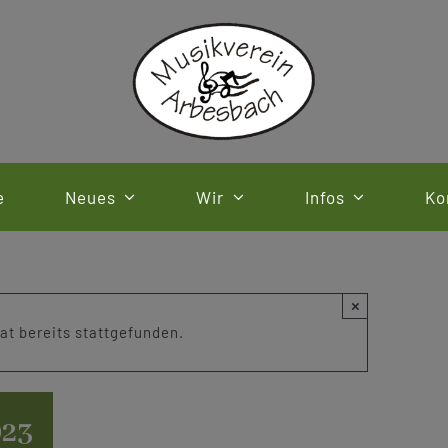
e
Neues
Wir
Infos
Ko
×
at bereits stattgefunden.
023