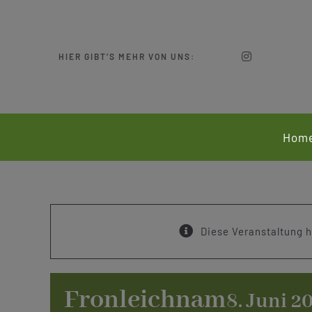
Zum
Inhalt
springen
HIER GIBT’S MEHR VON UNS:
Hom
Diese Veranstaltung h
Fronleichnam
8. Juni 2