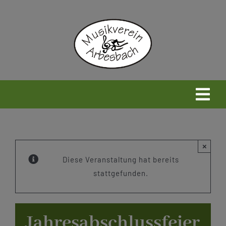
Zum
Inhalt
springen
Togg
Navi
Home
×
Neues
Diese Veranstaltung hat bereits
stattgefunden.
Wir
Jahresabschlussfeier
Infos