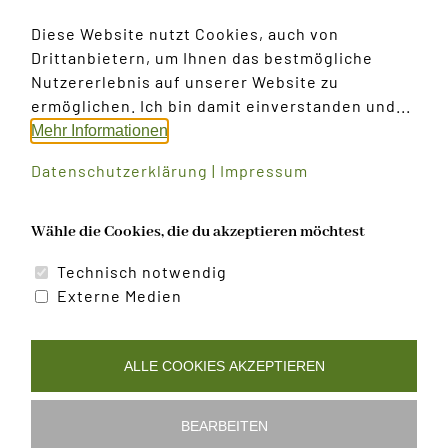
Meinen Namen, E-Mail und Website in diesem
Browser speichern, bis ich wieder kommentiere.
Diese Website nutzt Cookies, auch von
Drittanbietern, um Ihnen das bestmögliche
Nutzererlebnis auf unserer Website zu
ermöglichen. Ich bin damit einverstanden und...
Mehr Informationen
Datenschutzerklärung
|
Impressum
Wähle die Cookies, die du akzeptieren möchtest
Technisch notwendig
Probe
Probe
Externe Medien
ALLE COOKIES AKZEPTIEREN
BEARBEITEN