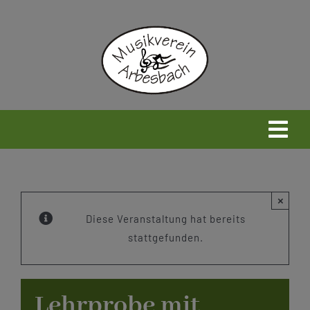
Zum
Inhalt
springen
Togg
Navi
Home
×
Neues
Diese Veranstaltung hat bereits
stattgefunden.
Wir
Lehrprobe mit
Infos