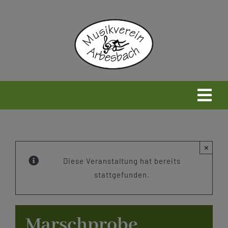
Zum
Inhalt
springen
Togg
Navi
Home
×
Neues
Diese Veranstaltung hat bereits
stattgefunden.
Wir
Marschprobe
Infos