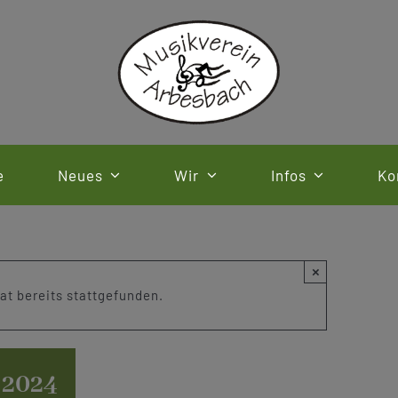
e
Neues
Wir
Infos
Ko
×
at bereits stattgefunden.
 2024