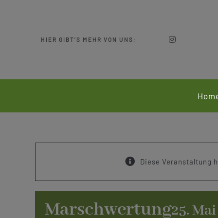
Zum
Inhalt
springen
HIER GIBT’S MEHR VON UNS:
Hom
Diese Veranstaltung h
Marschwertung
25. Mai