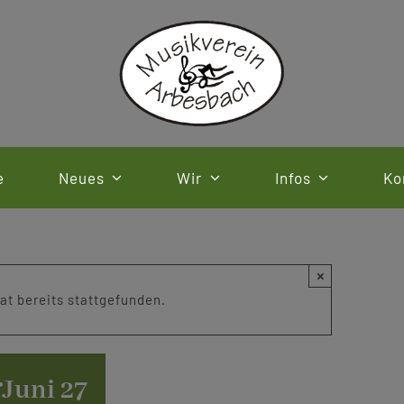
e
Neues
Wir
Infos
Ko
×
at bereits stattgefunden.
r
Juni 27