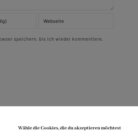
owser speichern, bis ich wieder kommentiere.
Messse und Frühschoppen am Ägydi-Kirtag
Wähle die Cookies, die du akzeptieren möchtest