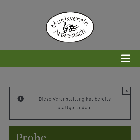
Zum
Inhalt
springen
Togg
Navi
Home
×
Neues
Diese Veranstaltung hat bereits
stattgefunden.
Wir
Probe
Infos