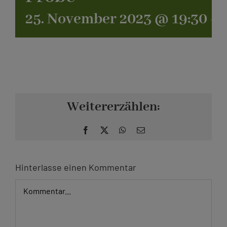
25. November 2023 @ 19:30
-
2
Kontakt
Weitererzählen:
Facebook
X
WhatsApp
E-
Mail
Hinterlasse einen Kommentar
Kommentar