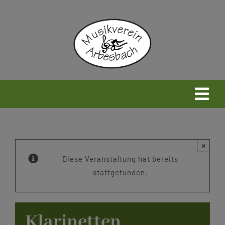
Zum
Inhalt
springen
Togg
Navi
Home
×
Neues
Diese Veranstaltung hat bereits
stattgefunden.
Wir
Klarinetten
Infos