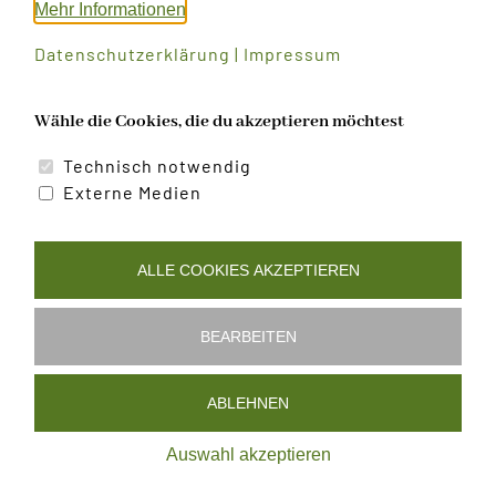
Mehr Informationen
Datenschutzerklärung
|
Impressum
Wähle die Cookies, die du akzeptieren möchtest
Technisch notwendig
Probe
Probe
Externe Medien
ALLE COOKIES AKZEPTIEREN
BEARBEITEN
Datenschutzerklärung
|
Impressum
|
Cookies bearbeiten
ABLEHNEN
©
2026 | Alle Rechte vorbehalten - Musikverein Arbesbach
Auswahl akzeptieren
| Powered by
art.waldsoft