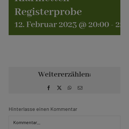
Registerprobe
Kontakt
12. Februar 2023 @ 20:00
-
22:
Weitererzählen:
Facebook
X
WhatsApp
E-
Mail
Hinterlasse einen Kommentar
Kommentar