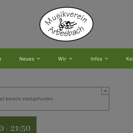
e
Neues
Wir
Infos
Ko
×
at bereits stattgefunden.
0
-
21:30