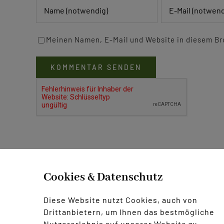
Meinen Namen, E-Mail und Website in diesem Br
Probe
Cookies & Datenschutz
Diese Website nutzt Cookies, auch von
Drittanbietern, um Ihnen das bestmögliche
Nutzererlebnis auf unserer Website zu