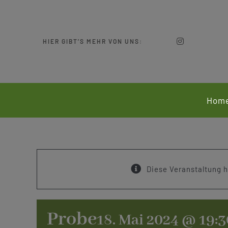
Zum
Inhalt
springen
HIER GIBT’S MEHR VON UNS:
Hom
Diese Veranstaltung h
Probe
18. Mai 2024 @ 19:3