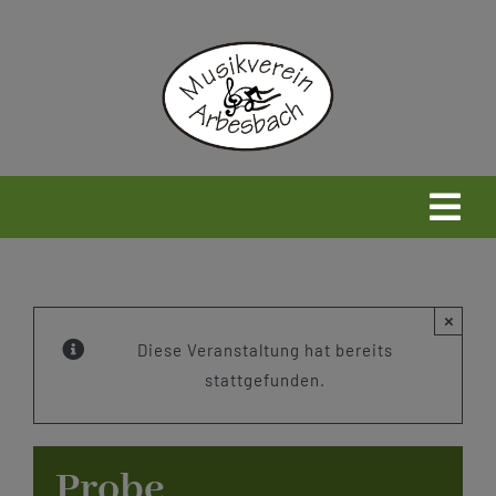
Zum
Inhalt
springen
Togg
Navi
Home
×
Neues
Diese Veranstaltung hat bereits
stattgefunden.
Wir
Probe
Infos