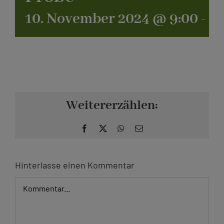
10. November 2024 @ 9:00
-
11
Kontakt
Weitererzählen:
Facebook
X
WhatsApp
E-
Mail
Hinterlasse einen Kommentar
Kommentar