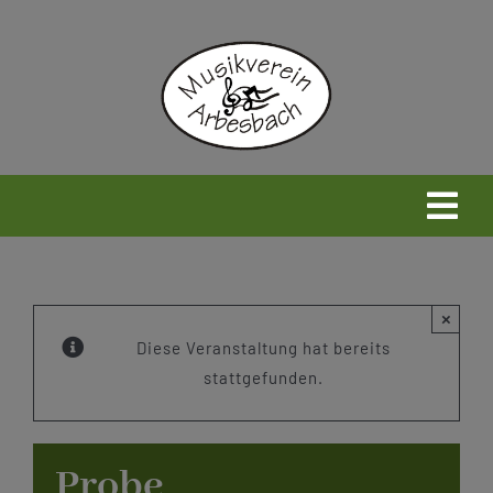
Zum
Inhalt
springen
Togg
Navi
Home
×
Neues
Diese Veranstaltung hat bereits
stattgefunden.
Wir
Probe
Infos