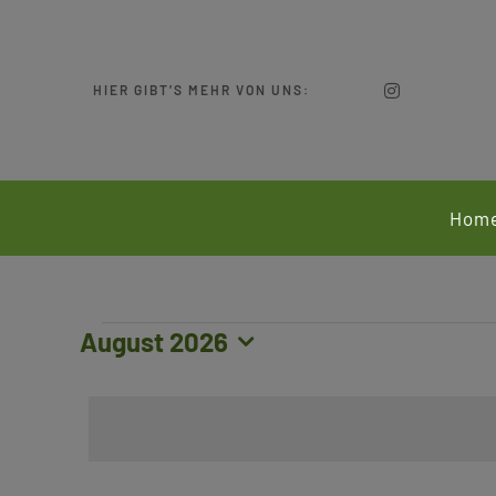
Zum
Inhalt
springen
HIER GIBT’S MEHR VON UNS:
Hom
Veranstaltungen
August 2026
Datum
wählen.