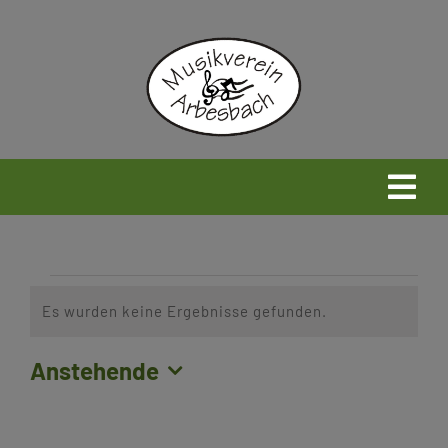
Zum
Inhalt
springen
Togg
Navi
Home
Veranstaltungen
Es wurden keine Ergebnisse gefunden.
Neues
Hinweis
Anstehende
Wir
Datum
wählen.
Infos