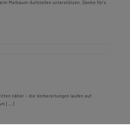
beim Maibaum-Aufstellen unterstützen. Danke für's
ten näher – die Vorbereitungen laufen auf
m [...]