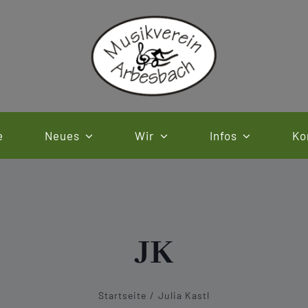
e
Neues
Wir
Infos
Ko
JK
Startseite
Julia Kastl