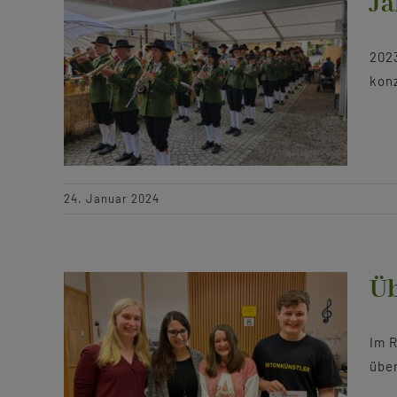
Ja
2023
konz
24. Januar 2024
Üb
Im 
über