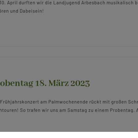
0. April durften wir die Landjugend Arbesbach musikalisch 
ören und Dabeisein!
obentag 18. März 2023
Frühjahrskonzert am Palmwochenende rückt mit großen Schrit
touren! So trafen wir uns am Samstag zu einem Probentag. A