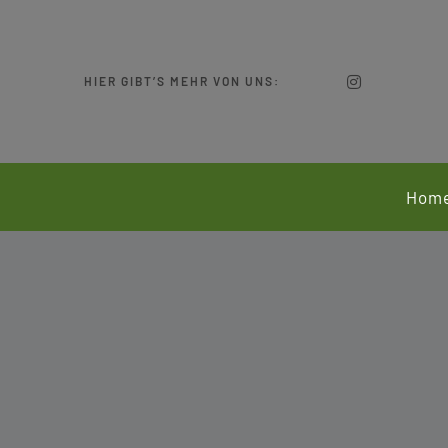
Zum
Inhalt
springen
HIER GIBT’S MEHR VON UNS:
Hom